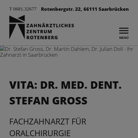
Rotenbergstr. 22, 66111 Saarbrücken
T 0681.32677
Sprechzeiten
Mo bis Do 7–18 Uhr
Fr 7–14 Uhr
Sowie nach Vereinbarung
MENÜ
VITA: DR. MED. DENT.
STEFAN GROSS
FACHZAHNARZT FÜR
ORALCHIRURGIE