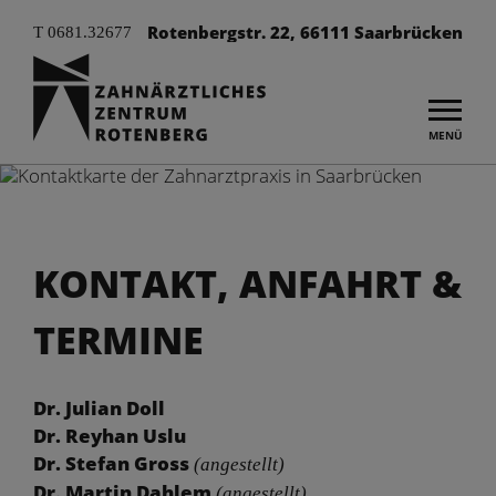
Rotenbergstr. 22, 66111 Saarbrücken
T 0681.32677
Sprechzeiten
Mo bis Do 7–18 Uhr
Fr 7–14 Uhr
Sowie nach Vereinbarung
MENÜ
KONTAKT, ANFAHRT &
TERMINE
Dr. Julian Doll
Dr. Reyhan Uslu
Dr. Stefan Gross
(angestellt)
Dr. Martin Dahlem
(angestellt)